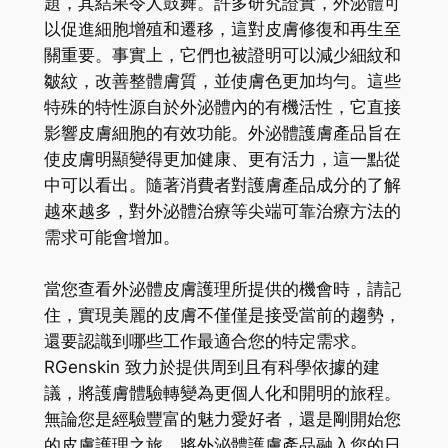
題，其結果令人鼓舞。許多研究證實，外泌體可
以促進細胞增殖和遷移，這對皮膚修復和再生至
關重要。事實上，它們也被證明可以減少細紋和
皺紋，改善整體膚質，並使膚色更加均勻。這些
特殊的特性源自於外泌體內的有機活性，它直接
影響皮膚細胞的有效功能。外泌體護膚產品旨在
使皮膚明顯變得更加健康、更有活力，這一點從
中可以看出。隨著消費者對護膚產品成分的了解
越來越多，對外泌體治療等尖端可靠治療方法的
需求可能會增加。
當您查看外泌體皮膚護理所提供的機會時，請記
住，實現美麗的皮膚不僅僅是接受當前的趨勢，
還要認識到哪些工作最適合您的特定需求。
RGenskin 致力於提供周到且有科學依據的建
議，將護膚體驗轉變為更個人化和開明的旅程。
無論您是經驗豐富的魅力愛好者，還是剛開始您
的皮膚護理之旅，將外泌體護膚產品融入您的日