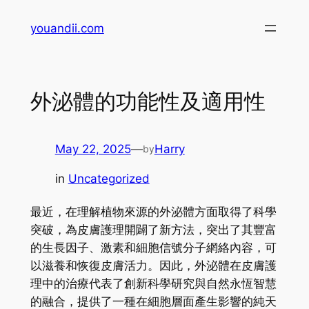
Skip
youandii.com
to
content
外泌體的功能性及適用性
May 22, 2025
—
Harry
by
in
Uncategorized
最近，在理解植物來源的外泌體方面取得了科學
突破，為皮膚護理開闢了新方法，突出了其豐富
的生長因子、激素和細胞信號分子網絡內容，可
以滋養和恢復皮膚活力。因此，外泌體在皮膚護
理中的治療代表了創新科學研究與自然永恆智慧
的融合，提供了一種在細胞層面產生影響的純天