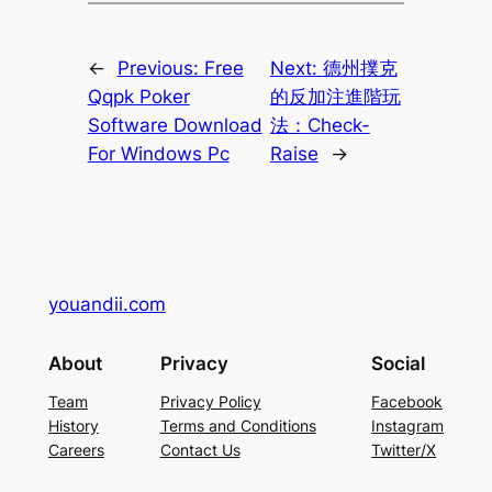
←
Previous:
Free
Next:
德州撲克
Qqpk Poker
的反加注進階玩
Software Download
法：Check-
For Windows Pc
Raise
→
youandii.com
About
Privacy
Social
Team
Privacy Policy
Facebook
History
Terms and Conditions
Instagram
Careers
Contact Us
Twitter/X