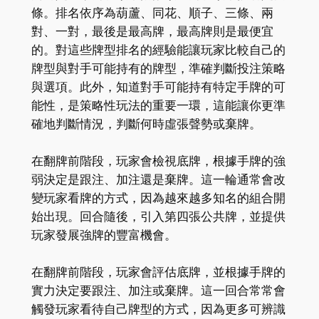
條。排名依序為葫蘆、同花、順子、三條、兩
對、一對，最後是最高牌，最高牌則是最便宜
的。對這些牌型排名的經驗能讓玩家比較自己的
牌型與對手可能持有的牌型，準確判斷投注策略
與選項。此外，知道對手可能持有特定手牌的可
能性，是策略性玩法的重要一環，這能讓你更準
確地判斷情況，判斷何時虛張聲勢或棄牌。
在翻牌前階段，玩家會檢視底牌，根據手牌的強
弱決定是跟注、加注還是棄牌。這一輪通常會改
變玩家看牌的方式，因為越來越多知名的組合開
始出現。回合隨後，引入第四張公共牌，並提供
玩家發展強牌的豐富機會。
在翻牌前階段，玩家會評估底牌，並根據手牌的
實力決定要跟注、加注或棄牌。這一回合常常會
觸發玩家看待自己牌型的方式，因為更多可辨識