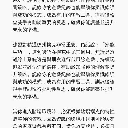
遊玩並評估你的選擇，有助於強化你的理解並微
調策略。記錄你的遊戲紀錄也能幫助你辨識錯誤
與成功的模式，成為有用的學習工具。療程後檢
查雙手有助於重要的反思，確保你能調整並提升
未來的準備。
練習對精通德州撲克非常重要。俗話說：「熟能
生巧」，這句諺語在撲克中尤其適用。無論是透
過線上系統還是與朋友進行低風險遊戲，持續玩
遊戲並評估你的選擇，有助於加強你的理解並提
升策略。記錄你的遊戲紀錄也能幫助你辨識錯誤
與成功的模式，成為有用的學習工具。訓練後檢
視手牌能進行批判性反思，確保你能調整並提升
未來的準備。
當你進入賭場環境時，必須根據賭場撲克的特性
調整你的遊戲，因為遊戲的環境和規則可能與友
善的家庭遊戲有所不同。當你放棄牌時，必須只