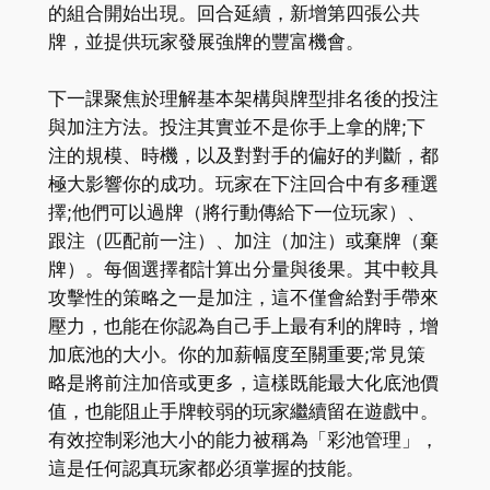
的組合開始出現。回合延續，新增第四張公共
牌，並提供玩家發展強牌的豐富機會。
下一課聚焦於理解基本架構與牌型排名後的投注
與加注方法。投注其實並不是你手上拿的牌;下
注的規模、時機，以及對對手的偏好的判斷，都
極大影響你的成功。玩家在下注回合中有多種選
擇;他們可以過牌（將行動傳給下一位玩家）、
跟注（匹配前一注）、加注（加注）或棄牌（棄
牌）。每個選擇都計算出分量與後果。其中較具
攻擊性的策略之一是加注，這不僅會給對手帶來
壓力，也能在你認為自己手上最有利的牌時，增
加底池的大小。你的加薪幅度至關重要;常見策
略是將前注加倍或更多，這樣既能最大化底池價
值，也能阻止手牌較弱的玩家繼續留在遊戲中。
有效控制彩池大小的能力被稱為「彩池管理」，
這是任何認真玩家都必須掌握的技能。