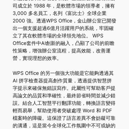
司成立於 1988 年，是軟體市場的領導者，擁有
3,000 多名員工，名列《富比士》全球企業
2000 強。透過WPS Office，金山辦公室已開發
出一個支援超過6億月活躍用戶的系統，牢固確
立了其在軟體市場的全球領先地位。 WPS
Office套件中AI創新的融入，凸顯了公司的前瞻
性策略，增強辦公室流程，提高效能，改善運
營，實現理想的效率。
WPS Office 的另一個強大功能是它能夠透過其
AI 拼字檢查器提高創作質量，透過提供智慧拼
字提示來確保無錯誤寫作。此屬性可幫助客戶提
高論文的品質和準確性，最終節省時間並減少錯
誤。結合人工智慧平行翻譯功能，轉換語言變得
輕而易舉，幫助使用者突破處理 Word 和 PDF
檔案時的障礙。這保證了語言差異不會妨礙可靠
的溝通，這是當今全球化工作氛圍中不可或缺的