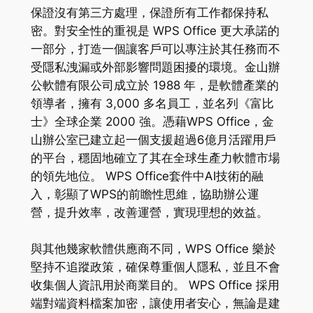
保證沒有第三方處理，保證所有工作都保持私
密。對安全性的重視是 WPS Office 更大承諾的
一部分，打造一個讓客戶可以專注於其任務而不
受隱私洩漏或外部影響問題困擾的環境。金山辦
公軟體有限公司成立於 1988 年，是軟體產業的
領導者，擁有 3,000 多名員工，並名列《富比
士》全球企業 2000 強。憑藉WPS Office，金
山辦公室已建立起一個支援超過6億月活躍用戶
的平台，穩固地確立了其在全球生產力軟體市場
的領先地位。 WPS Office套件中AI技術的融
入，彰顯了WPS的前瞻性思維，協助辦公運
營，提升效率，改善運營，實現理想的效益。
與其他幾家軟體供應商不同，WPS Office 樂於
堅持不追蹤政策，確保尊重個人隱私，並且不會
收集個人資訊用於商業目的。 WPS Office 採用
端對端資料檔案加密，讓使用者安心，無論是建