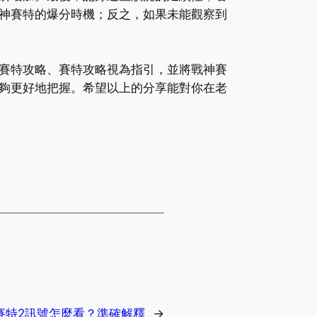
神賽特的爆分時機；反之，如果未能觀察到
賽特攻略、賽特攻略視為指引，並將戰神賽
夠更好地把握。希望以上的分享能對你在老
賽特2訊號怎麼看？準確解釋
→