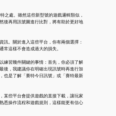
獨特之處。雖然這些新型號的遊戲邏輯類似，
然後再用訊號圖進行比對，將有助於更好地
資訊。關於進入這些平台，你有兩個選擇：
通常這樣不會造成過大的損失。
以練習幾件關鍵的事情：首先，你必須了解
最後，我建議你在明確出現訊號時再進行加
，也是了解「賽特今日訊號」或「賽特最新
，某些平台會提供遊戲的直接下載，讓玩家
熟悉操作流程和遊戲規則，這樣能更有信心