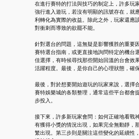
在進行賽特的打法與技巧的制定上，許多玩
強行進入遊玩，若沒有明顯的訊號存在，就
利轉化為實際的收益。除此之外，玩家還應
對衝刺而導致的欲罷不能。
針對選台的問題，這無疑是影響獲胜的重要
賽特選台指南，或更直接地詢問特定的機台
佳選擇，有時候尋找那些開始回溫的台會效
活躍程度。最後，是你自己的心理狀態，確
最後，對於想要開始遊玩的玩家來說，選擇
賽特娛樂城的各類整理，通常這些平台都會
步投入。
接下來，許多新玩家會問：如何正確地看戰神
有獲得小獎的情況出現，如果完全無動靜，
繁出現。第三步則是關注這些變化的延續性