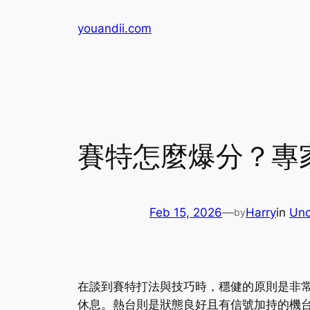
Skip
youandii.com
to
content
賽特怎麼爆分？專
Feb 15, 2026
—
Harry
in
Unc
by
在談到賽特打法與技巧時，穩健的原則是非
休息。熱台則是狀態良好且有信號加持的機