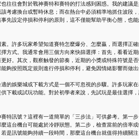
家也往往會對於戰神賽特和賽特的打法感到困惑。我的建議是
應該考慮換台或暫時休息；而在熱台中必須精準地抓住波段，
該事先設定停損和停利的原則，這不僅能幫助平衡心態，也能
因素。許多玩家希望知道賽特怎麼爆分、怎麼贏，而選擇正確
選擇方式。我通常會用三個方向來快篩選擇：首先，看看近期
果更好。其次，觀察触發的節奏，近期的小獎或特殊符號是否
保能夠按照既定規則進行停損和停利，避免因情緒影響而做出
合適的娛樂城或下載方式是一個不可忽視的步驟。許多玩家在
提供下載或試玩功能。對於初學者來說，先試玩是最佳選擇，
賽特訊號？這裡有一道簡單的「三步法」可供參考。第一步，
那麼這台機台可能處於冷靜狀態。第二步，檢查當前的倍率或
，若是訊號能夠持續一段時間，那麼這台機台就值得持續關注