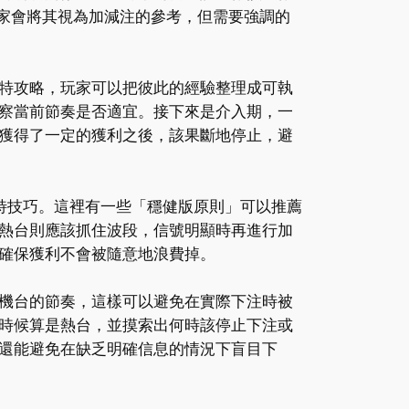
玩家會將其視為加減注的參考，但需要強調的
特攻略，玩家可以把彼此的經驗整理成可執
察當前節奏是否適宜。接下來是介入期，一
獲得了一定的獲利之後，該果斷地停止，避
特技巧。這裡有一些「穩健版原則」可以推薦
熱台則應該抓住波段，信號明顯時再進行加
確保獲利不會被隨意地浪費掉。
機台的節奏，這樣可以避免在實際下注時被
時候算是熱台，並摸索出何時該停止下注或
還能避免在缺乏明確信息的情況下盲目下