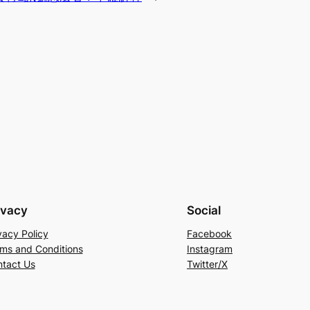
ivacy
Social
vacy Policy
Facebook
ms and Conditions
Instagram
tact Us
Twitter/X