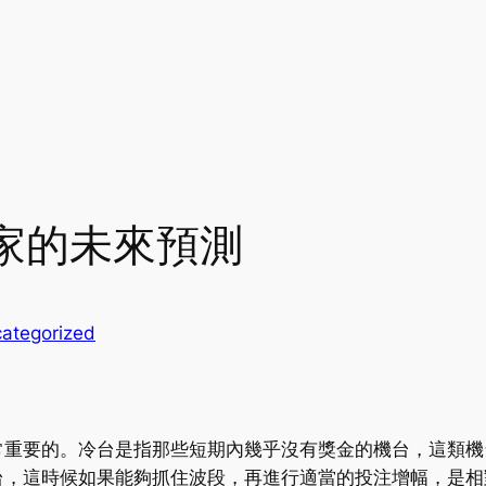
家的未來預測
ategorized
常重要的。冷台是指那些短期內幾乎沒有獎金的機台，這類機
台，這時候如果能夠抓住波段，再進行適當的投注增幅，是相