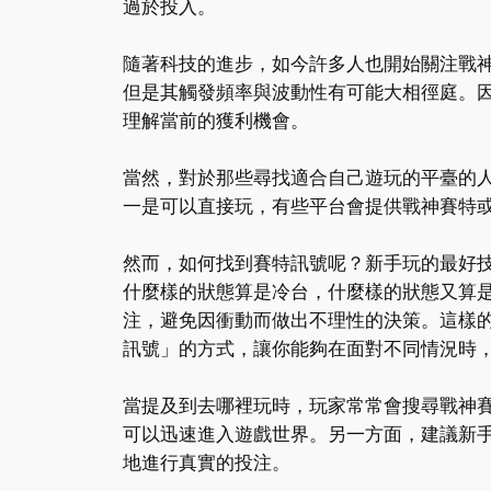
過於投入。
隨著科技的進步，如今許多人也開始關注戰神
但是其觸發頻率與波動性有可能大相徑庭。
理解當前的獲利機會。
當然，對於那些尋找適合自己遊玩的平臺的
一是可以直接玩，有些平台會提供戰神賽特
然而，如何找到賽特訊號呢？新手玩的最好
什麼樣的狀態算是冷台，什麼樣的狀態又算
注，避免因衝動而做出不理性的決策。這樣
訊號」的方式，讓你能夠在面對不同情況時
當提及到去哪裡玩時，玩家常常會搜尋戰神
可以迅速進入遊戲世界。另一方面，建議新
地進行真實的投注。