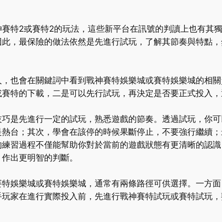
賽特2或賽特2的玩法，這些新平台在訊號的判讀上也有其
因此，最保險的做法依然是先進行試玩，了解其節奏與特點，
人，也會在關鍵詞中看到戰神賽特娛樂城或賽特娛樂城的相關
或賽特的下載，二是可以先行試玩，再決定是否要正式投入，
技巧是先進行一定的試玩，熟悉遊戲的節奏。透過試玩，你可
是熱台；其次，學會在該停的時候果斷停止，不要強行繼續；
的練習過程不僅能幫助你對於當前的遊戲狀態有更清晰的認識
，作出更明智的判斷。
賽特娛樂城或賽特娛樂城，通常有兩條路徑可供選擇。一方面
手玩家在進行實際投入前，先進行戰神賽特試玩或賽特試玩，