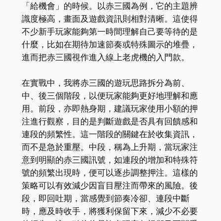
「給機會」的時候。以赤三國為例，它的主題辨
識度極高，畫面及遊戲資訊則相對清晰。這使得
不少新手玩家能夠第一時間理解自己要等待的是
什麼，比如在期待加速節奏或特殊圖示的堆疊，
進而把赤三國視作進入線上老虎機的入門款。
在實戰中，我將赤三國的遊玩思路拆分為前、
中、後三個階段，以便玩家能夠更好地理解和應
用。前段，亦即熱身期，建議玩家使用小額的押
注進行觀察，目的是判斷遊戲是否具有回饋感和
連段的頻繁性。這一階段的關鍵在於收集資訊，
而不是急於重壓。中段，稱為上升期，當玩家注
意到明顯的赤三國訊號，如連段的增加和特殊符
號的頻繁出現時，便可以逐步調整押注。這樣的
策略可以有效減少因盲目壓注而帶來的風險。後
段，即回吐期，當感覺到節奏冷卻、連段中斷
時，應及時收手，將獲利保留下來，減少不必要