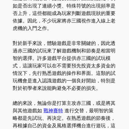
如是否出現了連續小獎、特殊符號的出現頻率是
否上升，這些都能成為玩家判斷遊戲現狀的重要
依據。因此，不少玩家將赤三國視作進入線上老
虎機的入門之作。
對於新手來說，體驗遊戲是非常關鍵的，因此透
過赤三國的試玩來了解遊戲機制和節奏是相當明
智的選擇。許多遊戲平台提供赤三國的試玩模
式，這讓玩家可以在不需要預先投資太多資金的
情況下，先行熟悉遊戲的操作和界面。這類的試
玩機會是進入認識遊戲的一個良好開始，特別是
對於初學者來說能夠避免不必要的損失。
總的來說，無論你是打算主攻赤三國，或是將其
與其他遊戲如
戰神賽特
進行交替，最明智的策
略都是先試玩、再決定。在熟悉遊戲的節奏後，
再根據自己的資金及風格選擇機台進行遊玩，這