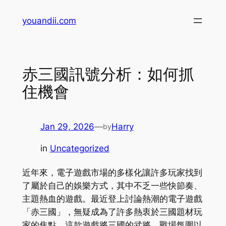
Skip
youandii.com
to
content
赤三國訊號分析：如何抓
住機會
Jan 29, 2026
—
Harry
by
in
Uncategorized
近年來，電子遊戲市場的多樣化讓許多玩家找到
了屬於自己的娛樂方式，其中不乏一些快節奏、
主題熱血的遊戲。最近登上討論熱潮的電子遊戲
「赤三國」，無疑成為了許多熱衷於三國題材玩
家的焦點。這款遊戲將三國的武將、戰場氛圍以