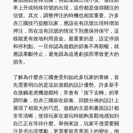
畫面開始變得活躍，例如連續出現小獎、連段頻
率上升或特殊符號的出現，這些都是值得關注的
信號。其次，調整押注的時機也相當重要。許多
赤三國技巧提醒玩家，應該在有訊號出現時增加
押注，而在沒有訊號的情況下則應保持保守，這
樣能更有效地利用資金。最重要的是，設定停損
和停利點。一旦你認為遊戲的節奏不再順暢，就
應該果斷停止，避免因為追逐虧損而導致更大的
損失。
了解為什麼赤三國會受到如此多玩家的青睞，首
先需要明白的是這款遊戲的設計優勢。許多新手
在接觸老虎機遊戲時，常會有「按下去轉」的單
調印象，但赤三國卻在節奏、回饋分佈的設計上
展現了相當大的巧思。遊戲的主題和畫面設計都
非常清晰，使得玩家在遊玩時能夠直觀地感知到
自己正在等待什麼。舉例來說，玩家不僅需要關
注是否出現獎勵，更需要留意界面上的變化，例