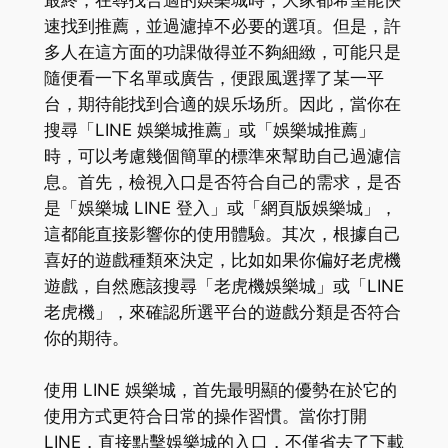
最終，在尋找合適的娛樂城時，大家都希望能快
速找到推薦，並過濾掉不必要的選項。但是，許
多人在這方面的功課做得並不夠細緻，可能只是
隨便看一下名單或廣告，便跟風選擇了某一平
台，期待能找到合適的娱乐场所。因此，當你在
搜尋「LINE 娛樂城推薦」或「娛樂城推薦」
時，可以考慮幾個簡單的標準來幫助自己過濾信
息。首先，檢視入口是否符合自己的需求，是否
是「娛樂城 LINE 登入」或「網頁版娛樂城」，
這都能直接影響你的使用體驗。其次，根據自己
喜好的遊戲種類來決定，比如如果你偏好老虎機
遊戲，自然應該搜尋「老虎機娛樂城」或「LINE
老虎機」，來確認所選平台的遊戲分類是否符合
你的期待。
使用 LINE 娛樂城，首先最明顯的優勢在於它的
使用方式更符合日常的操作習慣。當你打開
LINE，直接點擊娛樂城的入口，不僅省去了下載