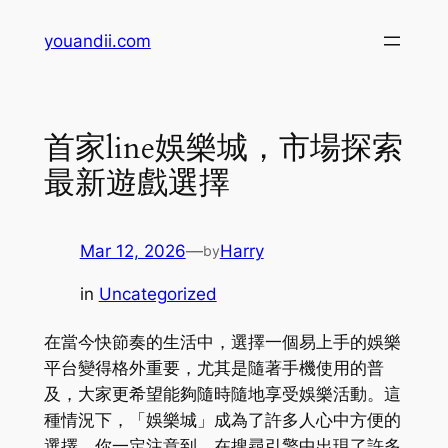
Skip
youandii.com
to
content
首家line娛樂城，市場探索
最新遊戲選擇
Mar 12, 2026
—
Harry
by
in
Uncategorized
在當今快節奏的生活中，選擇一個易上手的娛樂
平台變得格外重要，尤其是隨著手機使用的普
及，大家更希望能夠隨時隨地享受娛樂活動。這
種情況下，「娛樂城」成為了許多人心中方便的
選擇。你一定注意到，在搜尋引擎中出現了許多