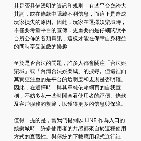
其是否具備透明的資訊和規則。有些平台會誇大
其詞，或在條款中隱藏不利信息，而這正是造成
玩家損失的原因。因此，玩家在選擇娛樂城時，
不僅要考量平台的宣傳，更重要的是仔細閱讀平
台所公佈的各類資訊，這樣才能在保障自身權益
的同時享受遊戲的樂趣。
至於是否合法的問題，許多人都會關注「合法娛
樂城」或「台灣合法娛樂城」的搜尋。但這裡面
其實更注重的是平台的透明度和規則是否明確。
因此，在選擇時，與其單純依賴網頁的自我宣
稱，不妨多花一些時間查看使用者的評價、條款
及客戶服務的規範，以獲得更多的信息與保障。
值得一提的是，當我們提到以 LINE 作為入口的
娛樂城時，許多使用者的共感都來自於這種使用
方式的直觀性。與傳統的下載應用程式進行註