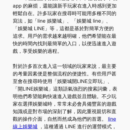
app 的麻煩，還能讓新手玩家在進入時感到更加
輕鬆自在。許多玩家在搜尋時可能用多種不同的
寫法，如「line 娛樂城」、「娛樂城 line」、
「娛樂城 LINE」等，這都是基於對簡單方便的
追求。用戶的需求越來越明確，他們希望能在最
快的時間內找到最簡單的入口，以便迅速進入遊
戲，享受娛樂的過程。
對於許多首次進入這一領域的玩家來說，最主要
的考量因素便是整個流程的便捷性。有些用戶甚
至會在搜尋時使用「娛樂城開LINE立即玩」、
「開LINE娛樂城」這類語氣強烈的搜索詞彙，表
明他們希望能夠快速進入遊戲並且體驗。不少玩
家在選擇娛樂城時，常常未必會具備豐富的遊戲
知識或是對市場的深刻了解，因此重視親切和直
觀的操作介面，自然而然成為他們的首選。
line
線上娛樂城
，這種通過 LINE 進行的運營模式，