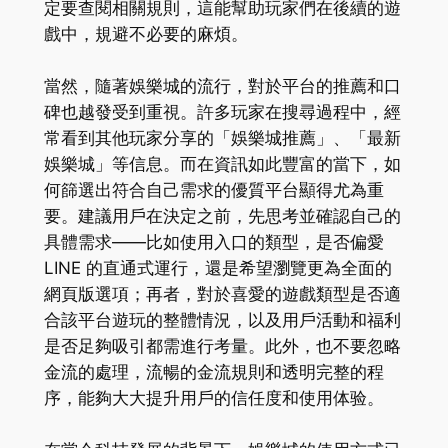
定要查閱相關規則，這能幫助玩家們在後續的遊
戲中，規避不必要的麻煩。
當然，隨著娛樂城的流行，對於平台的推薦和口
碑也越發受到重視。許多玩家在搜尋過程中，經
常看到其他玩家分享的「娛樂城推薦」、「最新
娛樂城」等信息。而在資訊如此豐富的當下，如
何篩選出符合自己需求的優質平台顯得尤為重
要。建議用戶在決定之前，先思考並確認自己的
具體需求——比如使用入口的類型，是否偏愛
LINE 的直通式運行，還是希望瀏覽更為全面的
網頁版選項；再者，對於喜愛的遊戲類型是否適
合該平台遊玩的整體情況，以及用戶活動和福利
是否足夠吸引都需進行考量。此外，也不要忽略
金流的處理，流暢的金流規則和透明完整的程
序，能夠大大提升用戶的信任度和使用体验。