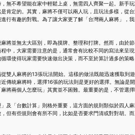
時，無不希望能在家中輕鬆上桌，無需四人齊聚一起。新手玩
然是肯定的。其實，麻將不僅可以兩人玩，且玩法多樣，從台
能進行有趣的對戰。為了讓大家更了解「台灣兩人麻將」，我
般麻將並無太大區別，即為摸牌、整理和打牌。然而，由於節
程中，大家需要注意的是，通常會有比較不同的寫法來呈現這
的循環使得玩家需要快速做出決策，而不至於算計過多的策略
從雙人麻將的13張玩法開始。這樣的做法既能迅速獲取到
近傳統麻將時，選擇16張的玩法則是更好的選擇。無論是
「麻將兩個人怎麼玩」其實並不困難。最重要的是，不管選
型」及「台數計算」則格外重要，這方面的規則類似於四人麻
致，但有些規則會有所不同，比如是否要求門清或對對胡。而