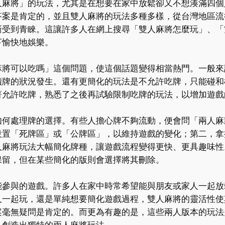
人麻將」的玩法，尤其是在想要在家中放鬆卻又不想湊滿四個
答案是肯定的，並且雙人麻將的玩法多種多樣，從台灣地區流
漸受到青睞。這讓許多人在網上搜尋「雙人麻將怎麼玩」、「
下愉快地娛樂。
麻將可以吃嗎」這個問題，使這個話題變得相當熱門。一般來
讀牌的狀況發生。還有更簡化的玩法是不允許吃牌，只能碰和
著允許吃牌，熟悉了之後再試驗限制吃牌的玩法，以增加遊戲
如何處理牌的選擇。有些人擔心牌不夠流動，便會問「兩人麻
設置「死牌區」或「公牌區」，以維持遊戲的變化；第二，拿
人麻將玩法大幅簡化牌種，讓遊戲流程變得更快、更具趣味性
保留，但在某些簡化的版則會選擇將其刪除。
能參與的遊戲。許多人在家中時常希望能與朋友或家人一起放
人一起玩，還是單純想要簡化遊戲過程，雙人麻將的靈活性使
案毫無疑問是肯定的。而更為有趣的是，這些兩人版本的玩法