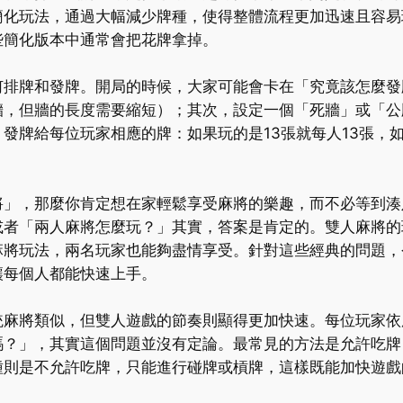
簡化玩法，通過大幅減少牌種，使得整體流程更加迅速且容易
些簡化版本中通常會把花牌拿掉。
何排牌和發牌。開局的時候，大家可能會卡在「究竟該怎麼發
牆，但牆的長度需要縮短）；其次，設定一個「死牆」或「公
發牌給每位玩家相應的牌：如果玩的是13張就每人13張，如
將」，那麼你肯定想在家輕鬆享受麻將的樂趣，而不必等到湊
或者「兩人麻將怎麼玩？」其實，答案是肯定的。雙人麻將的
麻將玩法，兩名玩家也能夠盡情享受。針對這些經典的問題，
讓每個人都能快速上手。
統麻將類似，但雙人遊戲的節奏則顯得更加快速。每位玩家依
嗎？」，其實這個問題並沒有定論。最常見的方法是允許吃牌
種則是不允許吃牌，只能進行碰牌或槓牌，這樣既能加快遊戲