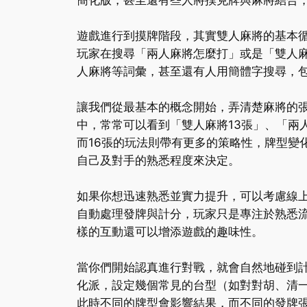
簡化版，甚至還有些人將撲克牌與麻將結合
遊戲進行到摸牌階段，其實雙人麻將的基本
玩家在搜尋「兩人麻將怎麼打」或是「雙人
人麻將等詞彙，甚至還有人用簡體字搜尋，
讓我們從最基本的概念開始，弄清楚麻將的張
中，常常可以看到「雙人麻將13張」、「兩
而16張的玩法則帶有更多的策略性，牌型變
自己及對手的熟悉程度來決定。
如果你想迅速熟悉並實力提升，可以考慮線
自動處理發牌與計分，玩家只是專注於熟悉
樣的互動還可以增添遊戲的趣味性。
當你們開始認真進行對戰，就會自然地碰到
化派，設定幾個常見的台型（如對對胡、清
此時不同的牌型會影響結果，而不同的發牌張