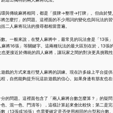
，創造出獨特的兩人麻將玩法。
循環與傳統麻將相同，都是「摸牌→整理→打牌」。但由於雙
麻將怎麼打」的問題。這裡面的不少用詞的變化也與玩法的習
包括二人麻将玩法的搜尋都相當普遍。
數。一般來說，在雙人麻將中，最常見的玩法會是「13張」
人麻將16張」等關鍵字。這兩種玩法的最大區別在於，13
化也更接近於傳統的四人麻將，讓玩家之間的對決更具挑戰
上遊戲的方式來進行雙人麻將的訓練。現在許多線上平台提供
流程，自然能夠提升玩這款遊戲的信心。如果身邊有朋友也在
計分的問題。這裡面包含了「兩人麻將台數怎麼算？」的疑問
一色、混一色、門清等），這樣計算起來會比較快；第二是完
數（13張或16張）也需要確定是否使用相同的台型和台數