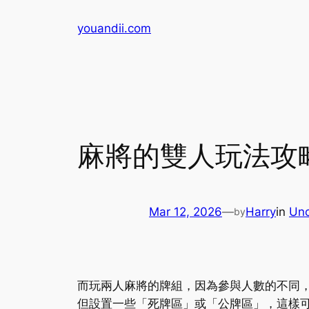
Skip
youandii.com
to
content
麻將的雙人玩法攻
Mar 12, 2026
—
Harry
in
Unc
by
而玩兩人麻將的牌組，因為參與人數的不同
但設置一些「死牌區」或「公牌區」，這樣