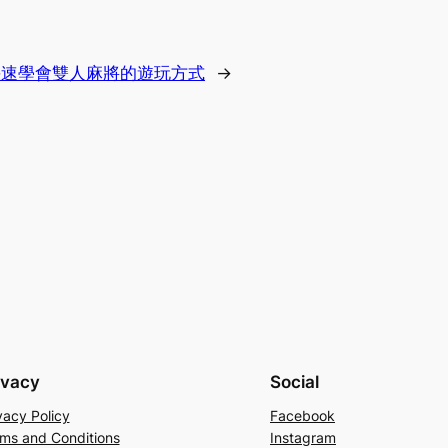
快速學會雙人麻將的遊玩方式
→
ivacy
Social
vacy Policy
Facebook
ms and Conditions
Instagram