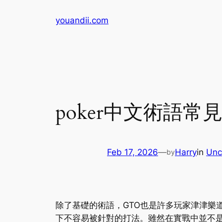
Skip
youandii.com
to
content
poker中文術語常
Feb 17, 2026
—
Harry
in
Unc
by
除了基礎的術語，GTO也是許多玩家津津樂道的
下不容易被針對的打法。雖然在實戰中並不是