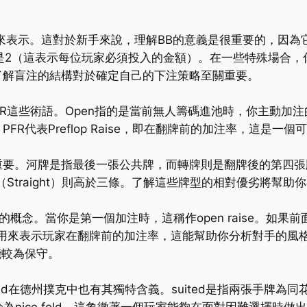
來表示。這對於新手來說，理解BB的意義是很重要的，因為
就是2（這表示每位玩家必須投入的金額）。在一些特殊場合，
了解盲注的結構對於確定自己的下注策略至關重要。
和PFR這些術語。Open指的是當前無人籌碼進池時，你主動加
R代表Preflop Raise，即在翻牌前的加注率，這是
。河牌是指最後一張公共牌，而轉牌則是翻牌後的第四張牌。在
，而順子（Straight）則高於三條。了解這些牌型的相對優劣
重要的概念。當你是第一個加注時，這稱作open raise。
aise）則是用來表示玩家在翻牌前的加注率，這能幫助你分析對手
能較為保守。
ce fold在德州撲克中也有其獨特含義。suited是指兩張手牌