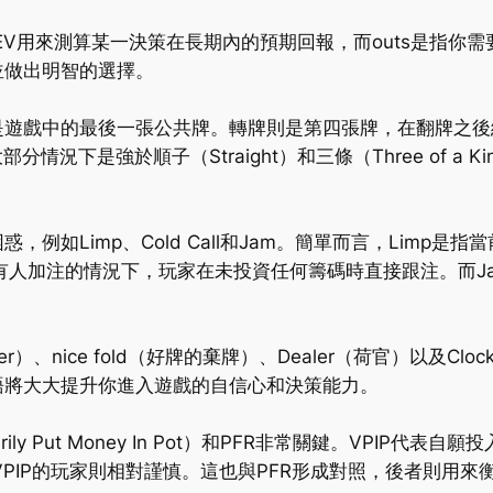
。EV用來測算某一決策在長期內的預期回報，而outs是指
並做出明智的選擇。
是遊戲中的最後一張公共牌。轉牌則是第四張牌，在翻牌之後
大部分情況下是強於順子（Straight）和三條（Three of 
例如Limp、Cold Call和Jam。簡單而言，Limp
在前面有人加注的情況下，玩家在未投資任何籌碼時直接跟注。而
ker）、nice fold（好牌的棄牌）、Dealer（荷官）以
語將大大提升你進入遊戲的自信心和決策能力。
rily Put Money In Pot）和PFR非常關鍵。VPI
VPIP的玩家則相對謹慎。這也與PFR形成對照，後者則用