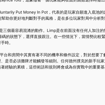
為nice fold，這象徵著一個玩家能夠在面對困難選擇時做
luntarily Put Money In Pot，代表的是玩家自願
時，能幫助你更好地判斷對手的風格，是在多位玩家對局中分析
Jam通常是三個最容易混淆的動作。Limp是在前面沒有任何人
先投入籌碼的狀態下，選擇直接跟注。在一些情況下，當情勢比較
對手時。
不同的平台和房間中其實有著不同的機率和條件設定，對於想要
型、是否必須攤牌才能觸發等細則。任何德州撲克的新手玩家
隨著經驗的累積，這些術語和規則將會成為你實戰中的重要基