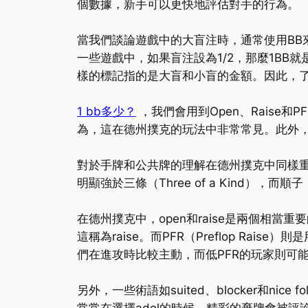
個數據，新手可以更快地評估對手的行為。
當我們談論遊戲中的大盲注時，通常使用BB
一些遊戲中，如果盲注設為1/2，那麼1BB
樣的標記指的是大盲和小盲的金額。因此，
1 bb多少？
，我們會用到Open、Raise
為，這在德州撲克的玩法中非常常見。此外，PF
對於手牌和公共牌的理解在德州撲克中同樣重要
明顯強於三條（Three of a Kind）
在德州撲克中，open和raise是兩個相當
這稱為raise。而PFR（Preflop R
們在進攻時比較主動，而低PFR的玩家則可
另外，一些術語如suited、blocker和ni