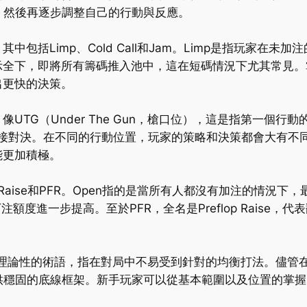
，然後再逐步調整自己的行動與反應。
Limp、Cold Call和Jam。Limp是指玩家在未加注的
示全下，即將所有籌碼推入池中，這在短碼情況下尤其常見
出更快的決策。
UTG（Under The Gun，槍口位），這是指第一個
的直接對決。在不同的行動位置，玩家的策略和決策都會大有不
能更加積極。
aise和PFR。Open指的是當所有人都沒有加注的情況下
的下注額度進一步提高。至於PFR，全名是Preflop Rais
l）是一個更加理論性的術語，指在對局中不易受到針對的均衡打法
供穩固的底線框架。新手玩家可以從基本範圍以及位置的掌握