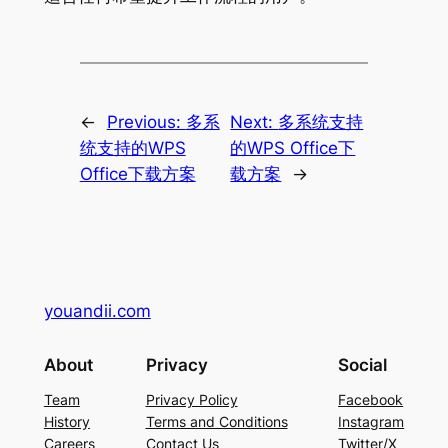
←
Previous:
多系
Next:
多系统支持
统支持的WPS
的WPS Office下
Office下载方案
载方案
→
youandii.com
About
Privacy
Social
Team
Privacy Policy
Facebook
History
Terms and Conditions
Instagram
Careers
Contact Us
Twitter/X