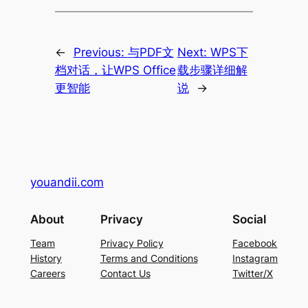
←
Previous:
与PDF文
Next:
WPS下
档对话，让WPS Office
载步骤详细解
更智能
说
→
youandii.com
About
Privacy
Social
Team
Privacy Policy
Facebook
History
Terms and Conditions
Instagram
Careers
Contact Us
Twitter/X