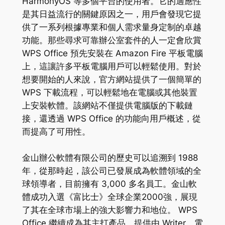
HarmonyOS 等多個平台的使用者。它的適應性
是其日益流行的關鍵原因之一，用戶會發現它提
供了一系列根據專業和個人需求量身定制的卓越
功能。那些尋求可靠辦公室套件的人一定會欣賞
WPS Office 預先安裝在 Amazon Fire 平板電腦
上，這讓許多平板電腦用戶可以輕鬆使用。對於
想要開始的人來說，官方網站提供了一個簡單的
WPS 下載流程，可以輕鬆地在電腦或其他裝置
上安裝軟體。該網站不僅提供電腦版的下載鏈
接，還透過 WPS Office 的功能向用戶概述，從
而提高了可用性。
金山辦公軟體有限公司的歷史可以追溯到 1988
年，從那時起，該公司已發展成為軟體領域的全
球領導者，目前擁有 3,000 多名員工。金山軟
體成功入選《富比士》全球企業2000強，展現
了其在全球市場上的強大影響力和地位。 WPS
Office 繼續成為其主打產品，提供由 Writer、電