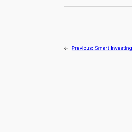
←
Previous:
Smart Investin