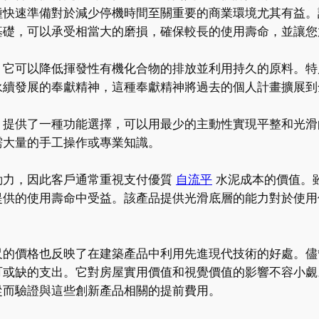
種快速準備對於減少停機時間至關重要的商業環境尤其有益。
基礎，可以承受相當大的磨損，確保較長的使用壽命，並讓您
，它可以降低揮發性有機化合物的排放並利用持久的原料。特
永續發展的奉獻精神，這種奉獻精神將過去的個人計畫擴展到
，提供了一種功能選擇，可以用最少的主動性實現平整和光滑
需大量的手工操作或專業知識。
動力，因此客戶通常重視支付優質
自流平
水泥成本的價值。
提供的使用壽命中受益。該產品提供光滑底層的能力對於使用
尺的價格也反映了在建築產品中利用先進現代技術的好處。儘
可或缺的支出。它對房屋實用價值和視覺價值的影響不容小覷
從而驗證與這些創新產品相關的提前費用。