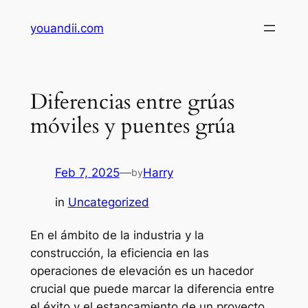
Skip
youandii.com
to
content
Diferencias entre grúas
móviles y puentes grúa
Feb 7, 2025
—
Harry
by
in
Uncategorized
En el ámbito de la industria y la
construcción, la eficiencia en las
operaciones de elevación es un hacedor
crucial que puede marcar la diferencia entre
el éxito y el estancamiento de un proyecto.