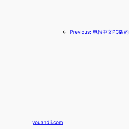
←
Previous:
电报中文PC版
youandii.com