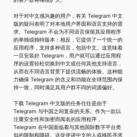
的客户群将继续扩大。
对于对中文感兴趣的用户，有关 Telegram 中文
版的疑问表明了对本地用户界面和语言支持的需
求。Telegram 不会为不同语言保留其应用程序
的单独或独特版本；相反，它提供了一个统一的
应用程序，支持多种语言，包括中文。这意味着
一旦安装好 Telegram，用户就可以通过应用程
序的设置轻松切换到中文或任何其他支持语言，
从而在不同语言背景下提供流畅的体验。这种能
力确保 Telegram 的含义和功能在全球范围内保
持一致，同时满足其用户群不同的词源偏好。
下载 Telegram 中文版的任务往往是由于
Telegram 与中国之间复杂的关系。作为一款以
注重安全性和加密而闻名的应用程序，
Telegram 在中国面临着与其他国际数字平台类
似的限制和障碍。这促使讲中文的人或移民寻求