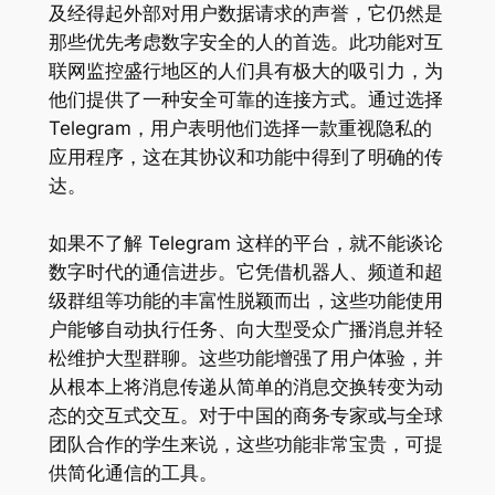
及经得起外部对用户数据请求的声誉，它仍然是
那些优先考虑数字安全的人的首选。此功能对互
联网监控盛行地区的人们具有极大的吸引力，为
他们提供了一种安全可靠的连接方式。通过选择
Telegram，用户表明他们选择一款重视隐私的
应用程序，这在其协议和功能中得到了明确的传
达。
如果不了解 Telegram 这样的平台，就不能谈论
数字时代的通信进步。它凭借机器人、频道和超
级群组等功能的丰富性脱颖而出，这些功能使用
户能够自动执行任务、向大型受众广播消息并轻
松维护大型群聊。这些功能增强了用户体验，并
从根本上将消息传递从简单的消息交换转变为动
态的交互式交互。对于中国的商务专家或与全球
团队合作的学生来说，这些功能非常宝贵，可提
供简化通信的工具。