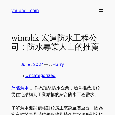
Skip
youandii.com
to
content
wintahk 宏達防水工程公
司：防水專業人士的推薦
Jul 9, 2024
—
Harry
by
in
Uncategorized
外牆漏水
。作為頂級防水企業，通常推薦用於
從住宅結構到工業結構的綜合防水工程需求。
了解漏水測試價格對於房主來說至關重要，因為
它有助於為及時維修服務和持久防水服務制定預