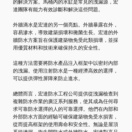
的解決方案。馬桶內的水缸是常見的洩漏源，宏
達團隊有能力有效診斷和解決這些問題。
外牆滴水是宏達的另一個亮點。外牆暴露在外，
容易滲水，導致建築損壞和黴菌生長。宏達的外
牆防水方案旨在保護建築物免受此類損壞，並採
用優質材料和技術來確保持久的安全性。
這種方法需要將防水產品注入框架中以密封內部
的洩漏。使用注射防水是一種經濟高效的選擇，
可以提供彈性屏障來防止進水。
總體而言，宏達防水工程公司提供從洩漏檢查到
複雜防水作業的廣泛系列服務，使其成為任何尋
求可靠防水選擇的人的可靠選擇。他們在內部和
外部防水方面的經驗可確保建築物免受水損害，
從而提高框架的使用壽命和安全性。無論是屋頂